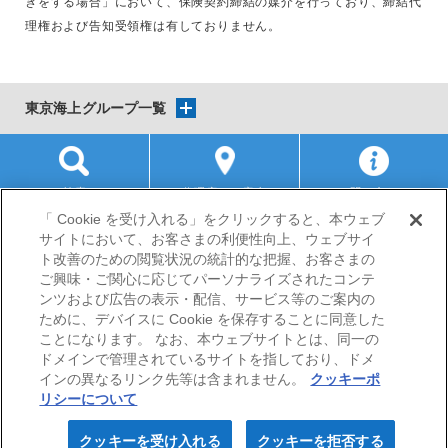
きをする場合」において、保険契約締結の媒介を行っており、締結代
理権および告知受領権は有しておりません。
東京海上グループ一覧
検索
代理店のご案内
お問い合わせ
「 Cookie を受け入れる」をクリックすると、本ウェブ
サイトにおいて、お客さまの利便性向上、ウェブサイ
サイトマップ
当サイトのご利用にあたって
勧誘方針
ト改善のための閲覧状況の統計的な把握、お客さまの
プライバシーポリシー
ご興味・ご関心に応じてパーソナライズされたコンテ
（個人情報のお取扱いについて）
ンツおよび広告の表示・配信、サービス等のご案内の
ために、デバイスに Cookie を保存することに同意した
ことになります。 なお、本ウェブサイトとは、同一の
ドメインで管理されているサイトを指しており、ドメ
インの異なるリンク先等は含まれません。
クッキーポ
リシーについて
© Nisshin Fire & Marine Insurance Co.,Ltd. All Rights
クッキーを受け入れる
クッキーを拒否する
Reserved.