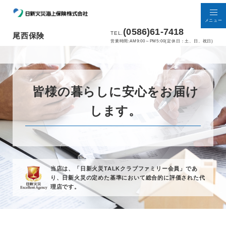
メニュー
(0586)61-7418
TEL.
尾西保険
営業時間:AM9:00～PM5:00(定休日：土、日、祝日)
皆様の暮らしに安心をお届け
します。
当店は、「日新火災TALKクラブファミリー会員」であ
り、
日新火災の定めた基準において総合的に評価された代
理店です。