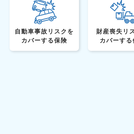
自動車事故リスク
を
財産喪失リ
カバーする保険
カバーする