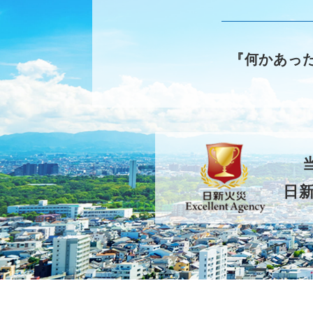
『何かあっ
日