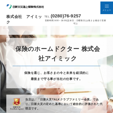
メニュー
(0280)76-9257
株式会社 アイミッ
TEL.
営業時間:9:00～18:00(定休日：日曜祭日(お客さま都合で営業
ク
可))
保険のホームドクター 株式会
社アイミック
保険を通じ、お客さまの今と未来を経済的に
最後まで守る事が当社の仕事です。
当店は、「日新火災TALKクラブファミリー会員」であ
り、
日新火災の定めた基準において総合的に評価された代
理店です。