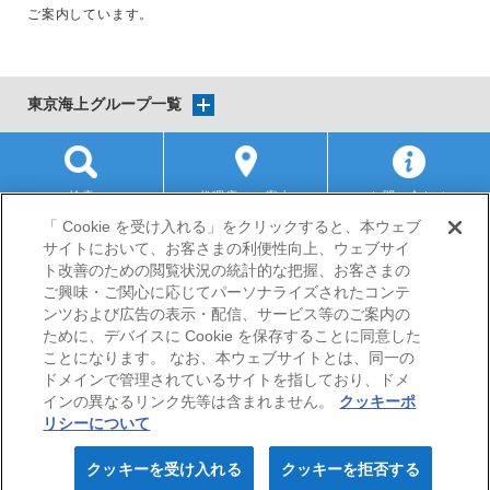
ご案内しています。
東京海上グループ一覧
検索
代理店のご案内
お問い合わせ
「 Cookie を受け入れる」をクリックすると、本ウェブ
サイトにおいて、お客さまの利便性向上、ウェブサイ
サイトマップ
当サイトのご利用にあたって
勧誘方針
ト改善のための閲覧状況の統計的な把握、お客さまの
プライバシーポリシー
ご興味・ご関心に応じてパーソナライズされたコンテ
（個人情報のお取扱いについて）
ンツおよび広告の表示・配信、サービス等のご案内の
ために、デバイスに Cookie を保存することに同意した
ことになります。 なお、本ウェブサイトとは、同一の
ドメインで管理されているサイトを指しており、ドメ
インの異なるリンク先等は含まれません。
クッキーポ
リシーについて
© Nisshin Fire & Marine Insurance Co.,Ltd. All Rights
クッキーを受け入れる
クッキーを拒否する
Reserved.