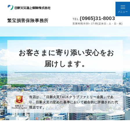
メニュー
(0965)31-8003
TEL.
繁宝損害保険事務所
営業時間:9:00～17:00(定休日：土・日・祝)
お客さまに寄り添い安心をお
届けします。
当店は、「日新火災TALKクラブファミリー会員」であ
り、
日新火災の定めた基準において総合的に評価された代
理店です。