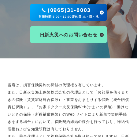
(0965)31-8003
営業時間 9:00～17:00定休日 土・日・祝
日新火災へのお問い合わせ
当店は、損害保険契約の締結の代理権を有しています。
また、日新火災海上保険株式会社の代理店として「お部屋を借りると
きの保険（賃貸家財総合保険）・事業をおまもりする保険（統合賠償
責任保険）」、「お家ドクター火災保険Web(すまいの保険)・働けな
いときの保険（所得補償保険）のWeb サイトにより新規で契約手続
きをする場合」において、保険契約締結の媒介を行っており、締結代
理権および告知受領権は有しておりません。
また、乗合代理店として複数保険会社を取り扱っておりますが、日新