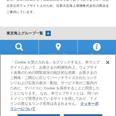
火災公式ウェブサイト上のため、日新火災海上保険株式会社の商品を
ご案内しています。
東京海上グループ一覧
検索
代理店のご案内
お問い合わせ
「 Cookie を受け入れる」をクリックすると、本ウェブ
サイトにおいて、お客さまの利便性向上、ウェブサイ
サイトマップ
当サイトのご利用にあたって
勧誘方針
ト改善のための閲覧状況の統計的な把握、お客さまの
プライバシーポリシー
ご興味・ご関心に応じてパーソナライズされたコンテ
（個人情報のお取扱いについて）
ンツおよび広告の表示・配信、サービス等のご案内の
ために、デバイスに Cookie を保存することに同意した
ことになります。 なお、本ウェブサイトとは、同一の
ドメインで管理されているサイトを指しており、ドメ
インの異なるリンク先等は含まれません。
クッキーポ
リシーについて
© Nisshin Fire & Marine Insurance Co.,Ltd. All Rights