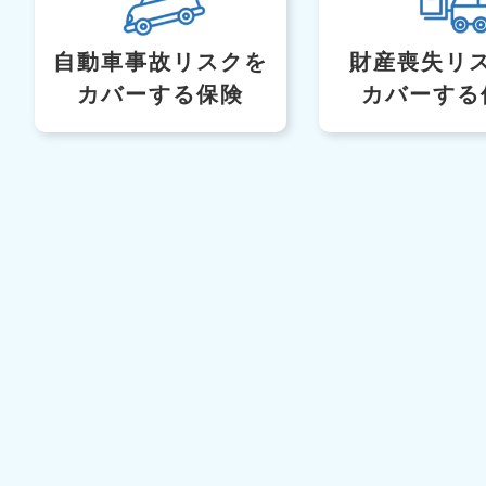
自動車事故リスク
を
財産喪失リ
カバーする保険
カバーする