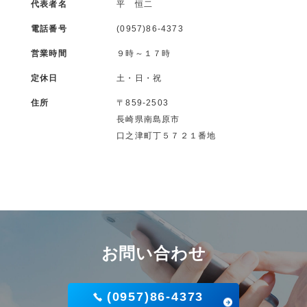
代表者名
平 恒二
電話番号
(0957)86-4373
営業時間
９時～１７時
定休日
土・日・祝
住所
〒859-2503
長崎県南島原市
口之津町丁５７２１番地
お問い合わせ
(0957)86-4373