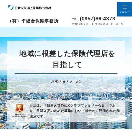
メニュー
(0957)86-4373
TEL.
（有）平総合保険事務所
営業時間:９時～１７時(定休日：土・日・祝)
地域に根差した保険代理店を
目指して
お客さまとともに
当店は、「日新火災TALKクラブファミリー会員」であ
り、
日新火災の定めた基準において総合的に評価された代
理店です。