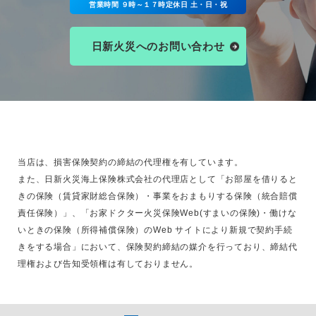
営業時間 ９時～１７時定休日 土・日・祝
日新火災へのお問い合わせ
当店は、損害保険契約の締結の代理権を有しています。
また、日新火災海上保険株式会社の代理店として「お部屋を借りると
きの保険（賃貸家財総合保険）・事業をおまもりする保険（統合賠償
責任保険）」、「お家ドクター火災保険Web(すまいの保険)・働けな
いときの保険（所得補償保険）のWeb サイトにより新規で契約手続
きをする場合」において、保険契約締結の媒介を行っており、締結代
理権および告知受領権は有しておりません。