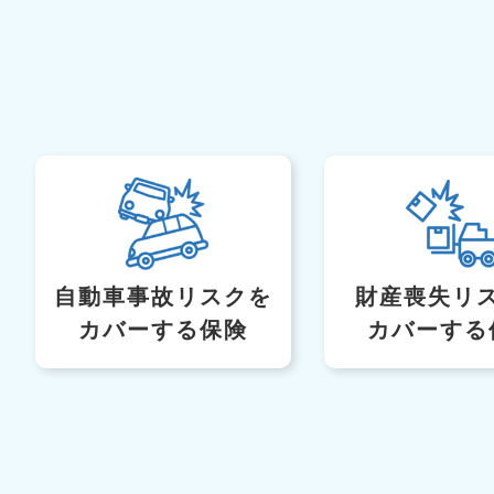
自動車事故リスク
を
財産喪失リ
カバーする保険
カバーする