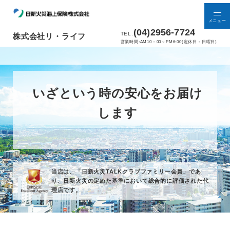
メニュー
(04)2956-7724
TEL.
株式会社リ・ライフ
営業時間:AM10：00～PM6:00(定休日：日曜日)
いざという時の安心をお届け
します
当店は、「日新火災TALKクラブファミリー会員」であ
り、
日新火災の定めた基準において総合的に評価された代
理店です。