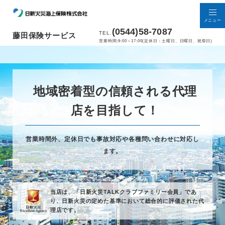
メニュー
(0544)58-7087
TEL.
藤田保険サービス
営業時間:9:00～17:00(定休日：土曜日、日曜日、祝祭日)
地域密着型の信頼される代理
店を目指して！
営業時間外、定休日でも事故対応や各種問い合わせに対応し
ます。
当店は、「日新火災TALKクラブファミリー会員」であ
り、
日新火災の定めた基準において総合的に評価された代
理店です。