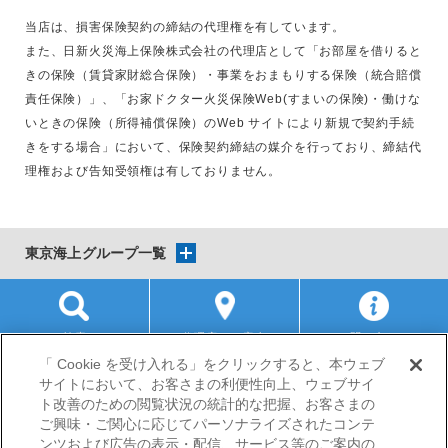
当店は、損害保険契約の締結の代理権を有しています。
また、日新火災海上保険株式会社の代理店として「お部屋を借りると
きの保険（賃貸家財総合保険）・事業をおまもりする保険（統合賠償
責任保険）」、「お家ドクター火災保険Web(すまいの保険)・働けな
いときの保険（所得補償保険）のWeb サイトにより新規で契約手続
きをする場合」において、保険契約締結の媒介を行っており、締結代
理権および告知受領権は有しておりません。
東京海上グループ一覧
検索
代理店のご案内
お問い合わせ
「 Cookie を受け入れる」をクリックすると、本ウェブ
サイトにおいて、お客さまの利便性向上、ウェブサイ
サイトマップ
当サイトのご利用にあたって
勧誘方針
ト改善のための閲覧状況の統計的な把握、お客さまの
プライバシーポリシー
ご興味・ご関心に応じてパーソナライズされたコンテ
（個人情報のお取扱いについて）
ンツおよび広告の表示・配信、サービス等のご案内の