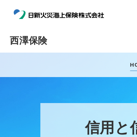
西澤保険
H
信用と