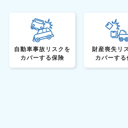
自動車事故リスク
を
財産喪失リ
カバーする保険
カバーする