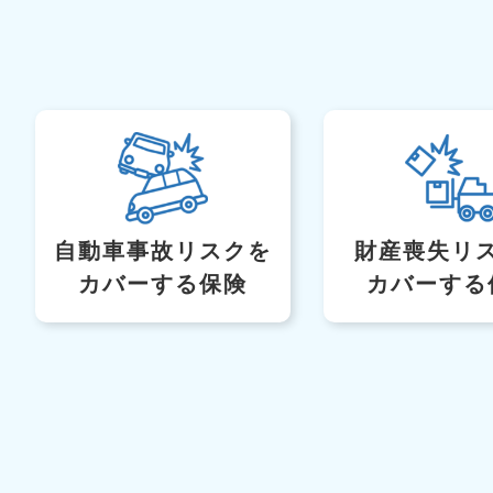
自動車事故リスク
を
財産喪失リ
カバーする保険
カバーする