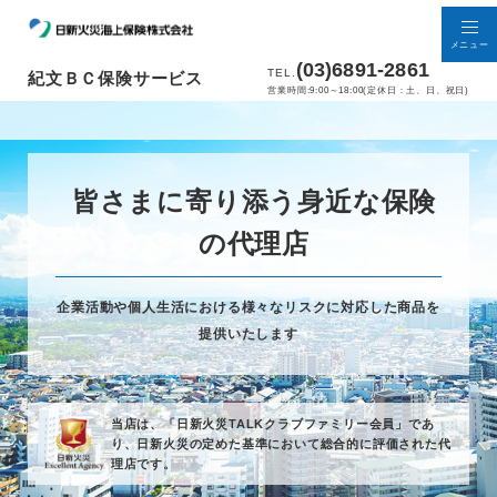
メニュー
(03)6891-2861
TEL.
紀文ＢＣ保険サービス
営業時間:9:00～18:00(定休日：土、日、祝日)
皆さまに寄り添う身近な保険
の代理店
企業活動や個人生活における様々なリスクに対応した商品を
提供いたします
当店は、「日新火災TALKクラブファミリー会員」であ
り、
日新火災の定めた基準において総合的に評価された代
理店です。