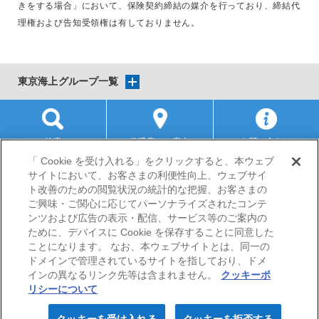
きをする場合」において、保険契約締結の媒介を行っており、締結代
理権および告知受領権は有しておりません。
東京海上グループ一覧
検索
代理店のご案内
お問い合わせ
「 Cookie を受け入れる」をクリックすると、本ウェブ
サイトにおいて、お客さまの利便性向上、ウェブサイ
サイトマップ
当サイトのご利用にあたって
勧誘方針
ト改善のための閲覧状況の統計的な把握、お客さまの
プライバシーポリシー
ご興味・ご関心に応じてパーソナライズされたコンテ
（個人情報のお取扱いについて）
ンツおよび広告の表示・配信、サービス等のご案内の
ために、デバイスに Cookie を保存することに同意した
ことになります。 なお、本ウェブサイトとは、同一の
ドメインで管理されているサイトを指しており、ドメ
インの異なるリンク先等は含まれません。
クッキーポ
リシーについて
© Nisshin Fire & Marine Insurance Co.,Ltd. All Rights