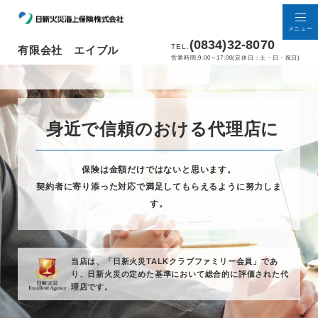
メニュー
(0834)32-8070
TEL.
有限会社 エイブル
営業時間:9:00～17:00(定休日：土・日・祝日)
身近で信頼のおける代理店に
保険は金額だけではないと思います。
契約者に寄り添った対応で満足してもらえるように努力しま
す。
当店は、「日新火災TALKクラブファミリー会員」であ
り、
日新火災の定めた基準において総合的に評価された代
理店です。