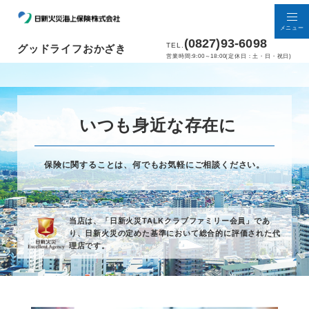
メニュー
(0827)93-6098
TEL.
グッドライフおかざき
営業時間:9:00～18:00(定休日：土・日・祝日)
いつも身近な存在に
保険に関することは、何でもお気軽にご相談ください。
当店は、「日新火災TALKクラブファミリー会員」であ
り、
日新火災の定めた基準において総合的に評価された代
理店です。