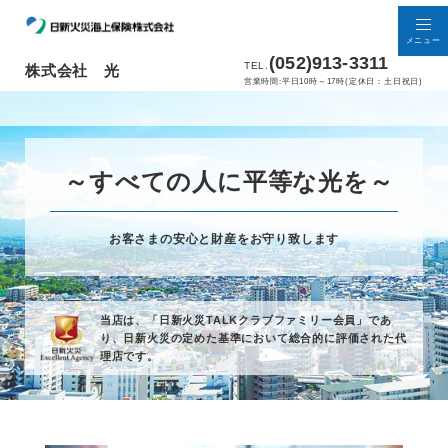
メニュー
(052)913-3311
TEL.
株式会社 光
営業時間:平日10時～17時(定休日：土日祝日)
～すべての人に平等な光を～
お客さまの安心と財産をお守り致します
当店は、「日新火災TALKクラブファミリー会員」であ
り、
日新火災の定めた基準において総合的に評価された代
理店です。