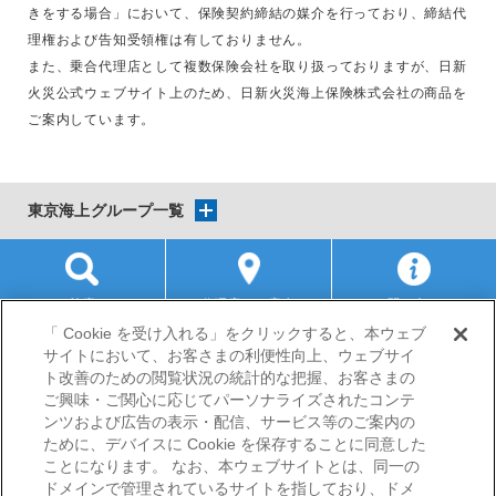
きをする場合」において、保険契約締結の媒介を行っており、締結代
理権および告知受領権は有しておりません。
また、乗合代理店として複数保険会社を取り扱っておりますが、日新
火災公式ウェブサイト上のため、日新火災海上保険株式会社の商品を
ご案内しています。
東京海上グループ一覧
検索
代理店のご案内
お問い合わせ
「 Cookie を受け入れる」をクリックすると、本ウェブ
サイトにおいて、お客さまの利便性向上、ウェブサイ
サイトマップ
当サイトのご利用にあたって
勧誘方針
ト改善のための閲覧状況の統計的な把握、お客さまの
プライバシーポリシー
ご興味・ご関心に応じてパーソナライズされたコンテ
（個人情報のお取扱いについて）
ンツおよび広告の表示・配信、サービス等のご案内の
ために、デバイスに Cookie を保存することに同意した
ことになります。 なお、本ウェブサイトとは、同一の
ドメインで管理されているサイトを指しており、ドメ