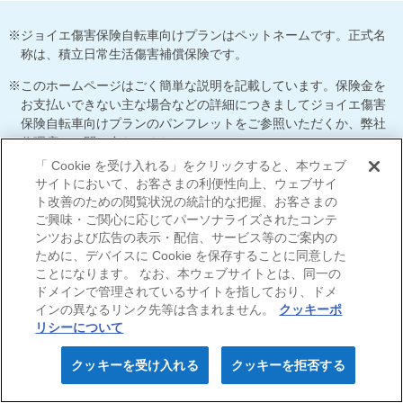
ジョイエ傷害保険自転車向けプランはペットネームです。正式名
称は、積立日常生活傷害補償保険です。
このホームページはごく簡単な説明を記載しています。保険金を
お支払いできない主な場合などの詳細につきましてジョイエ傷害
保険自転車向けプランのパンフレットをご参照いただくか、弊社
代理店へお問い合わせください。
「 Cookie を受け入れる」をクリックすると、本ウェブ
サイトにおいて、お客さまの利便性向上、ウェブサイ
ト改善のための閲覧状況の統計的な把握、お客さまの
サイトマップ
当サイトのご利用にあたって
ご興味・ご関心に応じてパーソナライズされたコンテ
勧誘方針
ンツおよび広告の表示・配信、サービス等のご案内の
プライバシーポリシー（個人情報のお取扱いについて）
ために、デバイスに Cookie を保存することに同意した
ことになります。 なお、本ウェブサイトとは、同一の
ドメインで管理されているサイトを指しており、ドメ
インの異なるリンク先等は含まれません。
クッキーポ
リシーについて
© Nisshin Fire & Marine Insurance Co.,Ltd. All Rights Reserved.
クッキーを受け入れる
クッキーを拒否する