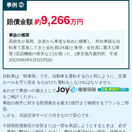
事例 ②
9,266
賠償金額
約
万円
事故の概要
高校生が昼間、歩道から車道を斜めに横断し、対向車線を自
転車で直進してきた会社員(24歳)と衝突。会社員に重大な障
害 (言語機能の喪失など)が残った。(東京地方裁判所、平成
20(2008)年6月5日判決)
自転車は「軽車両」です。自動車を運転するのと同じように、交通
ルールを守り安全 を心がけた運転をしなければなりません。
あわせて事故への備えとして
をご検討ください。
事故の相手に対する賠償責任を最大2億円まで補償するプランをご用
意。
しかも、示談交渉サービス付きなので安心です。
損害賠償責任の全部または一部を承認しようとするときは、必ず
事前に弊社にご相談ください。弊社の承認がない場合、保険金を