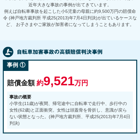
近年大きな事故の事例が出てきています。
例えば自転車事故を起こした小5児童の母親に約9,500万円の賠償命
令
(神戸地方裁判所 平成25(2013)年7月4日判決)が出ているケースな
ど、
お子さまやご家族が加害者になってしまうこともあります。
事例 ①
9,521
賠償金額
約
万円
事故の概要
小学生(11歳)が夜間、帰宅途中に自転車で走行中、歩行中の
女性(62歳)と正面衝突。女性は頭蓋骨を骨折し、意識が戻ら
ない状態となった。(神戸地方裁判所、平成25(2013)年7月4日
判決)