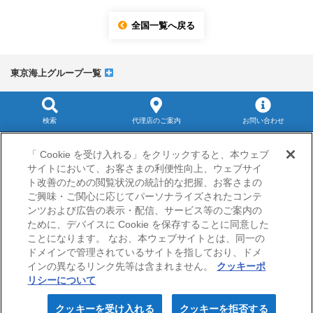
全国一覧へ戻る
東京海上グループ一覧
検索
代理店のご案内
お問い合わせ
サイトマップ
「 Cookie を受け入れる」をクリックすると、本ウェブ
当サイトのご利用にあたって
サイトにおいて、お客さまの利便性向上、ウェブサイ
勧誘方針
ト改善のための閲覧状況の統計的な把握、お客さまの
プライバシーポリシー（個人情報のお取扱いについて）
ご興味・ご関心に応じてパーソナライズされたコンテ
ンツおよび広告の表示・配信、サービス等のご案内の
ために、デバイスに Cookie を保存することに同意した
ことになります。 なお、本ウェブサイトとは、同一の
ドメインで管理されているサイトを指しており、ドメ
インの異なるリンク先等は含まれません。
クッキーポ
リシーについて
© Nisshin Fire & Marine Insurance Co.,Ltd.
All Rights Reserved.
クッキーを受け入れる
クッキーを拒否する