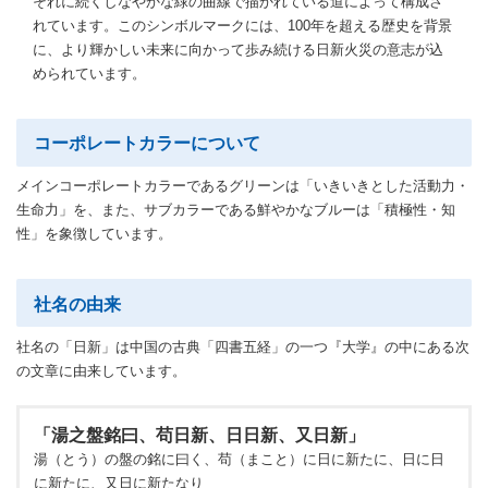
それに続くしなやかな緑の曲線で描かれている道によって構成さ
れています。このシンボルマークには、100年を超える歴史を背景
に、より輝かしい未来に向かって歩み続ける日新火災の意志が込
められています。
コーポレートカラーについて
メインコーポレートカラーであるグリーンは「いきいきとした活動力・
生命力」を、また、サブカラーである鮮やかなブルーは「積極性・知
性」を象徴しています。
社名の由来
社名の「日新」は中国の古典「四書五経」の一つ『大学』の中にある次
の文章に由来しています。
「湯之盤銘曰、苟日新、日日新、又日新」
湯（とう）の盤の銘に曰く、苟（まこと）に日に新たに、日に日
に新たに、又日に新たなり