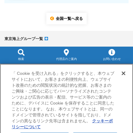
全国一覧へ戻る
東京海上グループ一覧
検索
代理店のご案内
お問い合わせ
サイトマップ
「 Cookie を受け入れる」をクリックすると、本ウェブ
当サイトのご利用にあたって
サイトにおいて、お客さまの利便性向上、ウェブサイ
勧誘方針
ト改善のための閲覧状況の統計的な把握、お客さまの
プライバシーポリシー（個人情報のお取扱いについて）
ご興味・ご関心に応じてパーソナライズされたコンテ
ンツおよび広告の表示・配信、サービス等のご案内の
ために、デバイスに Cookie を保存することに同意した
ことになります。 なお、本ウェブサイトとは、同一の
ドメインで管理されているサイトを指しており、ドメ
インの異なるリンク先等は含まれません。
クッキーポ
リシーについて
© Nisshin Fire & Marine Insurance Co.,Ltd.