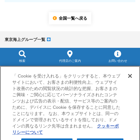
全国一覧へ戻る
東京海上グループ一覧
検索
代理店のご案内
お問い合わせ
サイトマップ
「 Cookie を受け入れる」をクリックすると、本ウェブ
当サイトのご利用にあたって
サイトにおいて、お客さまの利便性向上、ウェブサイ
勧誘方針
ト改善のための閲覧状況の統計的な把握、お客さまの
プライバシーポリシー（個人情報のお取扱いについて）
ご興味・ご関心に応じてパーソナライズされたコンテ
ンツおよび広告の表示・配信、サービス等のご案内の
ために、デバイスに Cookie を保存することに同意した
ことになります。 なお、本ウェブサイトとは、同一の
ドメインで管理されているサイトを指しており、ドメ
インの異なるリンク先等は含まれません。
クッキーポ
リシーについて
© Nisshin Fire & Marine Insurance Co.,Ltd.