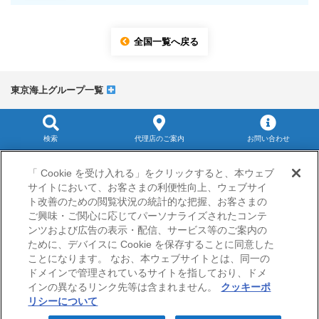
全国一覧へ戻る
東京海上グループ一覧
検索
代理店のご案内
お問い合わせ
サイトマップ
「 Cookie を受け入れる」をクリックすると、本ウェブ
当サイトのご利用にあたって
サイトにおいて、お客さまの利便性向上、ウェブサイ
勧誘方針
ト改善のための閲覧状況の統計的な把握、お客さまの
プライバシーポリシー（個人情報のお取扱いについて）
ご興味・ご関心に応じてパーソナライズされたコンテ
ンツおよび広告の表示・配信、サービス等のご案内の
ために、デバイスに Cookie を保存することに同意した
ことになります。 なお、本ウェブサイトとは、同一の
ドメインで管理されているサイトを指しており、ドメ
インの異なるリンク先等は含まれません。
クッキーポ
リシーについて
© Nisshin Fire & Marine Insurance Co.,Ltd.