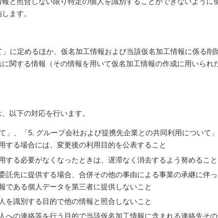
情報と照合しない限り特定の個人を識別することができないように
施します。
いて」に定めるほか、仮名加工情報および当該仮名加工情報に係る
法に関する情報（その情報を用いて仮名加工情報の作成に用いられ
。
は、以下の対応を行います。
いて」、「5. グループ会社および提携先企業との共同利用につい
用する場合には、変更後の利用目的を公表すること
用する必要がなくなったときは、遅滞なく消去するよう努めること
委託先に提供する場合、合併その他の事由による事業の承継に伴っ
報である個人データを第三者に提供しないこと
人を識別する目的で他の情報と照合しないこと
人への連絡等を行う目的で当該仮名加工情報に含まれる連絡先その