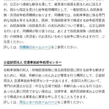
の、公正かつ適確な解決を通して、被害者の保護を図るために設立さ
れ、国から指定を受けた紛争処理機関として、一般財団法人 自賠責保
険・共済紛争処理機構があります。同機構では、自動車事故に係る専門
的な知識を有する弁護士、医師、学識経験者等で構成する紛争処理委員
が、自賠責保険（自賠責共済）の支払内容について審査し、公正な調停
を行います。同機構が取り扱うのは、あくまで自賠責保険（自賠責共
済）の保険金（共済金）のお支払いをめぐる紛争に限られますので、ご
注意ください。
詳しくは、
同機構のホームページ
をご参照ください。
公益財団法人 交通事故紛争処理センター
自動車保険の対人・対物賠償保険に係る損害賠償に関する紛争を解決す
るために、相談、和解のあっせんおよび審査を行う機関として、公益財
団法人 交通事故紛争処理センターがあります。全国11カ所において、
専門の弁護士が公正・中立な立場で相談・和解のあっせんを行うほか、
あっせん案に同意できない場合は、法律学者、裁判官経験者および弁護
士で構成される審査会に審査を申し立てることもできます。
詳しくは、
同センターのホームページ
をご参照ください。