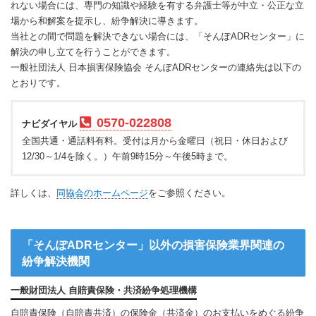
れない場合には、専門の知識や経験を有する弁護士等が中立・公正な立
場から和解案を提示し、紛争解決に導きます。
当社との間で問題を解決できない場合には、「そんぽADRセンター」に
解決の申し立てを行うことができます。
一般社団法人 日本損害保険協会 そんぽADRセンターの連絡先は以下の
とおりです。
0570-022808
ナビダイヤル
全国共通・通話料有料。受付は月から金曜日（祝日・休日および
12/30～1/4を除く。）午前9時15分～午後5時まで。
詳しくは、
同協会のホームページ
をご参照ください。
「そんぽADRセンター」以外の損害保険業界関連の
紛争解決機関
一般財団法人 自賠責保険・共済紛争処理機構
自賠責保険（自賠責共済）の保険金（共済金）のお支払いをめぐる紛争