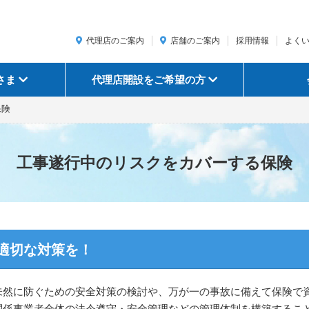
代理店のご案内
店舗のご案内
採用情報
よく
さま
代理店開設をご希望の方
保険
工事遂行中のリスクをカバーする保険
適切な対策を！
未然に防ぐための安全対策の検討や、万が一の事故に備えて保険で
関係事業者全体の法令遵守・安全管理などの管理体制を構築するこ