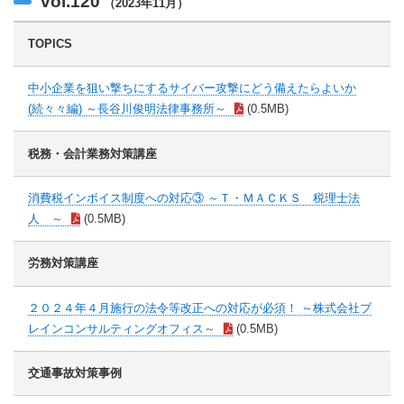
vol.120
（2023年11月）
TOPICS
中小企業を狙い撃ちにするサイバー攻撃にどう備えたらよいか
(続々々編) ～長谷川俊明法律事務所～
(0.5MB)
税務・会計業務対策講座
消費税インボイス制度への対応③ ～Ｔ・ＭＡＣＫＳ 税理士法
人 ～
(0.5MB)
労務対策講座
２０２４年４月施行の法令等改正への対応が必須！ ～株式会社ブ
レインコンサルティングオフィス～
(0.5MB)
交通事故対策事例