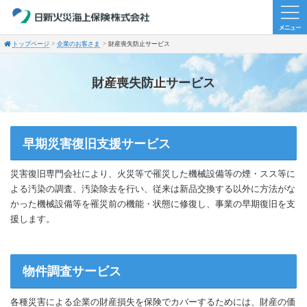
トップページ
企業のお客さま
財産喪失防止サービス
財産喪失防止サービス
早期災害復旧支援サービス
災害復旧専門会社により、火災等で罹災した機械設備等の煙・スス等に
よる汚染の調査、汚染除去を行い、従来は新品交換する以外に方法がな
かった機械設備等を罹災前の機能・状態に修復し、事業の早期復旧を支
援します。
物件調査サービス
各種災害による企業の財産損失を保険でカバーするためには、財産の価