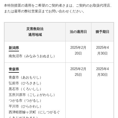
本特別措置の適用をご希望のご契約者さまは、ご契約のお取扱代理店、
または最寄の弊社営業店までお問い合わせください。
災害救助法
法の適用日
猶予期日
適用地域
2025年2月
2025年4
新潟県
20日
月30日
南魚沼市（みなみうおぬまし）
2025年2月
2025年4
青森県
25日
月30日
青森市（あおもりし）
弘前市（ひろさきし）
黒石市（くろいしし）
五所川原市（ごしょがわらし）
つがる市（つがるし）
平川市（ひらかわし）
西津軽郡鰺ヶ沢町（にしつがるぐ
んあじがさわまち）