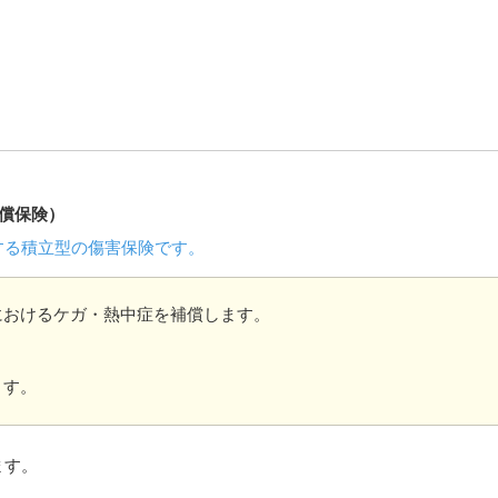
償保険）
する積立型の傷害保険です。
におけるケガ・熱中症を補償します。
ます。
ます。