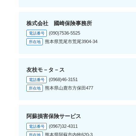
株式会社 國崎保険事務所
(090)7536-5525
電話番号
熊本県荒尾市荒尾3904-34
所在地
友枝モ－タ－ス
(0968)46-3151
電話番号
熊本県山鹿市方保田477
所在地
阿蘇損害保険サービス
(0967)32-4311
電話番号
熊本県阿蘇市内牧620-3
所在地