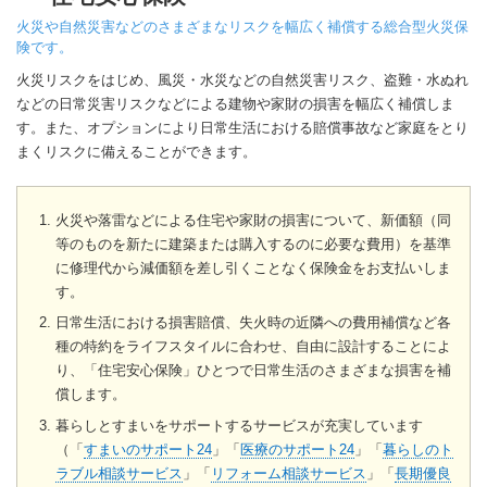
火災や自然災害などのさまざまなリスクを幅広く補償する総合型火災保
険です。
火災リスクをはじめ、風災・水災などの自然災害リスク、盗難・水ぬれ
などの日常災害リスクなどによる建物や家財の損害を幅広く補償しま
す。また、オプションにより日常生活における賠償事故など家庭をとり
まくリスクに備えることができます。
火災や落雷などによる住宅や家財の損害について、新価額（同
等のものを新たに建築または購入するのに必要な費用）を基準
に修理代から減価額を差し引くことなく保険金をお支払いしま
す。
日常生活における損害賠償、失火時の近隣への費用補償など各
種の特約をライフスタイルに合わせ、自由に設計することによ
り、「住宅安心保険」ひとつで日常生活のさまざまな損害を補
償します。
暮らしとすまいをサポートするサービスが充実しています
（「
すまいのサポート24
」「
医療のサポート24
」「
暮らしのト
ラブル相談サービス
」「
リフォーム相談サービス
」「
長期優良