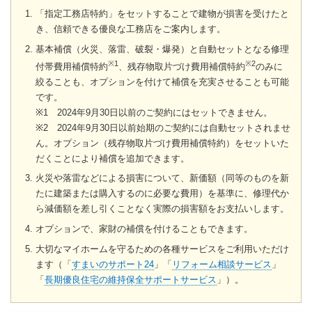
「指定工務店特約」をセットすることで建物が損害を受けたと
き、信頼できる優良な工務店をご案内します。
基本補償（火災、落雷、破裂・爆発）と自動セットとなる修理
※1
※2
付帯費用補償特約
、残存物取片づけ費用補償特約
のみに
絞ることも、オプションを付けて補償を充実させることも可能
です。
※1 2024年9月30日以前のご契約にはセットできません。
※2 2024年9月30日以前始期のご契約には自動セットされませ
ん。オプション（残存物取片づけ費用補償特約）をセットいた
だくことにより補償を追加できます。
火災や落雷などによる損害について、新価額（同等のものを新
たに建築または購入するのに必要な費用）を基準に、修理代か
ら減価額を差し引くことなく実際の損害額をお支払いします。
オプションで、家財の補償を付けることもできます。
大切なマイホームを守るための各種サービスをご利用いただけ
ます（「
すまいのサポート24
」「
リフォーム相談サービス
」
「
長期優良住宅の維持保全サポートサービス
」）。