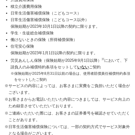
積立介護費用保険
日常生活傷害補償保険（こどもコース）
日常生活傷害補償保険（こどもコース以外）
保険始期が2023年10月1日以降の契約に限ります。
学生・生徒総合補償保険
働けないときの保険（所得補償保険）
住宅安心保険
保険始期が2023年1月1日以降の契約に限ります。
※
労災あんしん保険（保険始期が2025年9月1日以降）
において、下
請負人のみ補償特約条項をセットして
いない
ご契約
※保険始期が2025年8月31日以前の場合は、使用者賠償責任補償特約条項
をセットしたご契約
※サービスの内容によっては、お客さまに実費をご負担いただく場合が
ございます。
※お客さまからお電話いただいた内容につきましては、サービス向上の
ため録音させていただいております。
※ご連絡いただいた際には、お客さまの証券番号を確認させていただく
ことがあります。
※日常生活傷害補償保険については、一部の契約方式でサービス対象外
となる場合がございます。