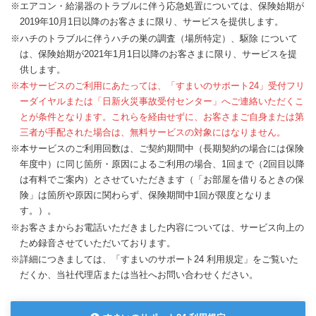
※エアコン・給湯器のトラブルに伴う応急処置については、保険始期が
2019年10月1日以降のお客さまに限り、サービスを提供します。
※ハチのトラブルに伴うハチの巣の調査（場所特定）、駆除 について
は、保険始期が2021年1月1日以降のお客さまに限り、サービスを提
供します。
※本サービスのご利用にあたっては、「すまいのサポート24」受付フリ
ーダイヤルまたは「日新火災事故受付センター」へご連絡いただくこ
とが条件となります。これらを経由せずに、お客さまご自身または第
三者が手配された場合は、無料サービスの対象にはなりません。
※本サービスのご利用回数は、ご契約期間中（長期契約の場合には保険
年度中）に同じ箇所・原因によるご利用の場合、1回まで（2回目以降
は有料でご案内）とさせていただきます（「お部屋を借りるときの保
険」は箇所や原因に関わらず、保険期間中1回が限度となりま
す。）。
※お客さまからお電話いただきました内容については、サービス向上の
ため録音させていただいております。
※詳細につきましては、「すまいのサポート24 利用規定」をご覧いた
だくか、当社代理店または当社へお問い合わせください。