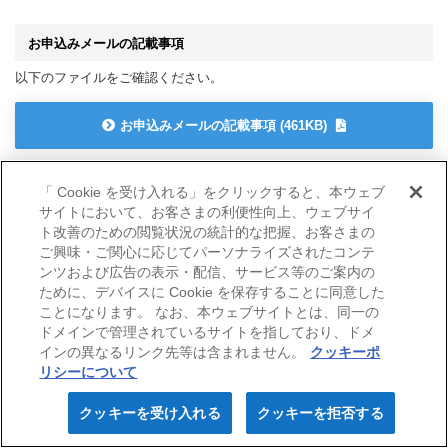
お申込みメールの記載事項
以下のファイルをご確認ください。
お申込みメールの記載事項 (461KB)
「 Cookie を受け入れる」をクリックすると、本ウェブ
お申込み時に必要な資料（「お申込みメールの記載事項」もあわせ
サイトにおいて、お客さまの利便性向上、ウェブサイ
てご確認ください）」
ト改善のための閲覧状況の統計的な把握、お客さまの
ご興味・ご関心に応じてパーソナライズされたコンテ
①診断依頼フォーム
ンツおよび広告の表示・配信、サービス等のご案内の
ために、デバイスに Cookie を保存することに同意した
診断依頼フォーム (222KB)
ことになります。 なお、本ウェブサイトとは、同一の
ドメインで管理されているサイトを指しており、ドメ
インの異なるリンク先等は含まれません。
クッキーポ
診断依頼フォーム作成の流れ (607KB)
リシーについて
クッキーを受け入れる
クッキーを拒否する
②維持保全計画書 ブランクフォーム
検索
代理店のご案内
お問い合わせ