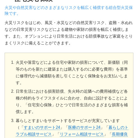
火災や自然災害などのさまざまなリスクを幅広く補償する総合型火災保
険です。
火災リスクをはじめ、風災・水災などの自然災害リスク、盗難・水ぬれ
などの日常災害リスクなどによる建物や家財の損害を幅広く補償しま
す。また、オプションにより日常生活における賠償事故など家庭をとり
まくリスクに備えることができます。
火災や落雷などによる住宅や家財の損害について、新価額（同
等のものを新たに建築または購入するのに必要な費用）を基準
に修理代から減価額を差し引くことなく保険金をお支払いしま
す。
日常生活における損害賠償、失火時の近隣への費用補償など各
種の特約をライフスタイルに合わせ、自由に設計することによ
り、「住宅安心保険」ひとつで日常生活のさまざまな損害を補
償します。
暮らしとすまいをサポートするサービスが充実しています
（「
すまいのサポート24
」「
医療のサポート24
」「
暮らしのト
ラブル相談サービス
」「
リフォーム相談サービス
」「
長期優良