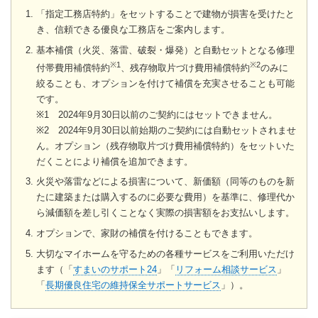
「指定工務店特約」をセットすることで建物が損害を受けたと
き、信頼できる優良な工務店をご案内します。
基本補償（火災、落雷、破裂・爆発）と自動セットとなる修理
※1
※2
付帯費用補償特約
、残存物取片づけ費用補償特約
のみに
絞ることも、オプションを付けて補償を充実させることも可能
です。
※1 2024年9月30日以前のご契約にはセットできません。
※2 2024年9月30日以前始期のご契約には自動セットされませ
ん。オプション（残存物取片づけ費用補償特約）をセットいた
だくことにより補償を追加できます。
火災や落雷などによる損害について、新価額（同等のものを新
たに建築または購入するのに必要な費用）を基準に、修理代か
ら減価額を差し引くことなく実際の損害額をお支払いします。
オプションで、家財の補償を付けることもできます。
大切なマイホームを守るための各種サービスをご利用いただけ
ます（「
すまいのサポート24
」「
リフォーム相談サービス
」
「
長期優良住宅の維持保全サポートサービス
」）。