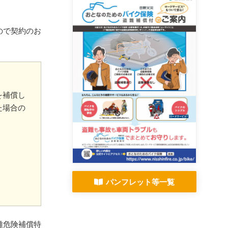
ので契約のお
を補償し
た場合の
パンフレット等一覧
難危険補償特