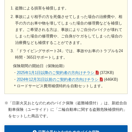
盗難による損害を補償します。
事故により相手の方を死傷させてしまった場合の治療費や、相
手の方のお車や物を壊してしまった場合の修理費などを補償し
ます。ご希望される方は、事故によりご自分のバイクが壊れて
しまった場合の修理費や、ご自身がケガをしてしまった場合の
治療費なども補償することができます。
「ドライビングサポート24」では、事故やお車のトラブルを24
時間・365日サポートします。
保険期間の開始日（保険始期）
・
2025年1月1日以降のご契約者の方向けチラシ
(372KB)
・
2024年12月31日以前のご契約者の方向けチラシ
(446KB)
＊ロードサービス費用補償特約を自動セットします。
※「日新火災おとなのためのバイク保険（盗難補償付）」は、新総合自
動車保険（ユーサイド）に「二輪自動車に関する盗難危険補償特約」
をセットした商品です。